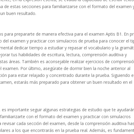
una de estas secciones para familiarizarse con el formato del examen 
 un buen resultado.
s para prepararte de manera efectiva para el examen Aptis B1. En p
to del examen y practicar con simulacros de prueba para conocer el t
ental dedicar tiempo a estudiar y repasar el vocabulario y la gramát
orar tus habilidades de escritura, lectura, comprensión auditiva y
stas áreas. También es aconsejable realizar ejercicios de comprensi
el examen. Por último, asegúrate de dormir bien la noche anterior al
ción para estar relajado y concentrado durante la prueba. Siguiendo 
xamen, estarás más preparado para obtener un buen resultado en el
, es importante seguir algunas estrategias de estudio que te ayudará
familiarizarte con el formato del examen y practicar con simulacros
 revisar cada sección del examen, desde la comprensión auditiva ha
similares a los que encontrarás en la prueba real. Además, es fundamen