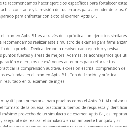
que te recomendamos hacer ejercicios específicos para fortalecer esta
ráctica constante y la revisión de tus errores para aprender de ellos.
reparado para enfrentar con éxito el examen Aptis B1.
l examen Aptis B1 es a través de la práctica con ejercicios similares
 te recomendamos realizar este simulacro de examen para familiarizar
día de la prueba. Dedica tiempo a resolver cada ejercicio y revisa
us puntos fuertes y áreas de mejora. Además, te aconsejamos que uti
eparación y ejemplos de exámenes anteriores para reforzar tus
racticar la comprensión auditiva, expresión escrita, comprensión de
reas evaluadas en el examen Aptis B1. ¡Con dedicación y práctica
n resultado en tu examen de inglés!
uy útil para prepararse para pruebas como el Aptis B1. Al realizar 
l formato de la prueba, practicar tu tiempo de respuesta y identificar
 el máximo provecho de un simulacro de examen Aptis B1, es importa
 asegúrate de realizar el simulacro en un ambiente tranquilo y sin
es del examen. Además, es importante revisar el contenido y la estruc