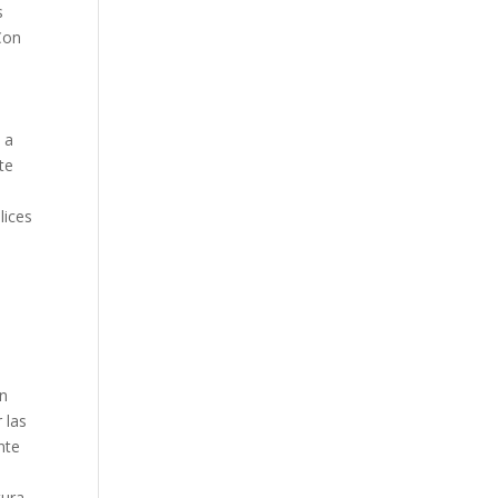
s
 Con
 a
te
lices
un
 las
nte
tura