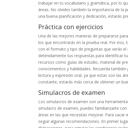
trabajar en tu vocabulario y gramática, por lo 
áreas. No olvides también la importancia de la p
una buena planificación y dedicación, estarás p
Práctica con ejercicios
Una de las mejores maneras de prepararse para e
los que encontrarás en la prueba real. Por eso,
con el formato y tipo de preguntas que verás el 
detenidamente tus respuestas para identificar t
recursos como guías de estudio, material de pr
conocimientos y habilidades. Recuerda también p
lectura y expresión oral, ya que estas son las á
constante, estarás más cerca de obtener un bue
Simulacros de examen
Los simulacros de examen son una herramienta m
simulacro de examen, puedes familiarizarte con e
áreas en las que necesitas mejorar. Para sacar
seguir algunas recomendaciones. En primer lugar,
distracciones, para simular las condiciones real