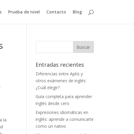
s
Prueba de nivel
Contacto
Blog
s
Entradas recientes
Diferencias entre Aptis y
otros exámenes de inglés:
.
¿Cuál elegir?
Guía completa para aprender
inglés desde cero
Expresiones idiomáticas en
inglés: aprende a comunicarte
a la
como un nativo
ad
os