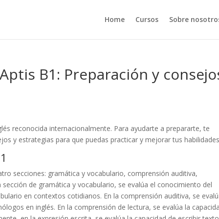
Home
Cursos
Sobre nosotro
ptis B1: Preparación y consejo
glés reconocida internacionalmente. Para ayudarte a prepararte, te
s y estrategias para que puedas practicar y mejorar tus habilidades
B1
tro secciones: gramática y vocabulario, comprensión auditiva,
a sección de gramática y vocabulario, se evalúa el conocimiento del
bulario en contextos cotidianos. En la comprensión auditiva, se evalú
ogos en inglés. En la comprensión de lectura, se evalúa la capacid
ente, en la expresión escrita, se evalúa la capacidad de escribir text