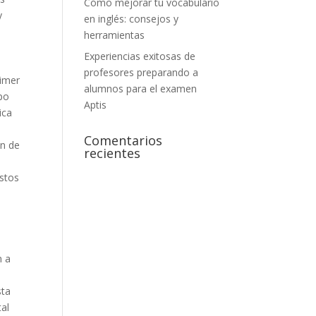
Cómo mejorar tu vocabulario
y
en inglés: consejos y
herramientas
Experiencias exitosas de
profesores preparando a
rimer
alumnos para el examen
ipo
Aptis
ica
Comentarios
ón de
recientes
estos
n a
sta
tal