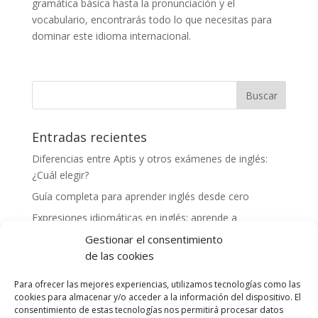
gramática básica hasta la pronunciación y el
vocabulario, encontrarás todo lo que necesitas para
dominar este idioma internacional.
Entradas recientes
Diferencias entre Aptis y otros exámenes de inglés:
¿Cuál elegir?
Guía completa para aprender inglés desde cero
Expresiones idiomáticas en inglés: aprende a
comunicarte como un nativo
Gestionar el consentimiento
Cómo mejorar tu vocabulario en inglés: consejos y
de las cookies
herramientas
Para ofrecer las mejores experiencias, utilizamos tecnologías como las
Experiencias exitosas de profesores preparando a
cookies para almacenar y/o acceder a la información del dispositivo. El
alumnos para el examen Aptis
consentimiento de estas tecnologías nos permitirá procesar datos