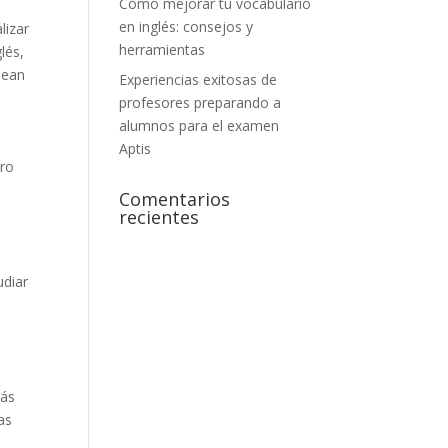
Cómo mejorar tu vocabulario
en inglés: consejos y
lizar
herramientas
lés,
sean
Experiencias exitosas de
profesores preparando a
alumnos para el examen
Aptis
tro
Comentarios
recientes
udiar
más
as