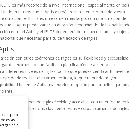
l IELTS es más reconocido a nivel internacional, especialmente en paí
 Unido, mientras que el Aptis es más reciente en el mercado y está
de duración, el IELTS es un examen más largo, con una duración de
 que el Aptis puede variar en duración dependiendo de las habilidad
ección entre el Aptis y el IELTS dependerá de tus necesidades y objeti
acional que necesitas para tu certificación de inglés.
Aptis
aración con otros exámenes de inglés es su flexibilidad y accesibilida
 lugar del examen, lo que facilita la planificación de acuerdo a tus
 diferentes niveles de inglés, por lo que puedes certificar tu nivel d
a opción de realizar el examen en línea, lo que te brinda mayor
daptabilidad hacen de Aptis una excelente opción para aquellos que bu
iciente.
 buscan un examen de inglés flexible y accesible, con un enfoque en l
loraremos las diferencias clave entre Aptis y otros exámenes de inglé
ookies para
 de estas
avegación o