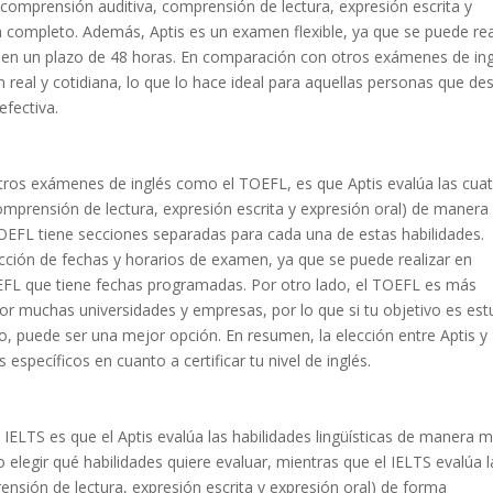
s: comprensión auditiva, comprensión de lectura, expresión escrita y
n completo. Además, Aptis es un examen flexible, ya que se puede rea
s, en un plazo de 48 horas. En comparación con otros exámenes de ing
 real y cotidiana, lo que lo hace ideal para aquellas personas que de
efectiva.
 otros exámenes de inglés como el TOEFL, es que Aptis evalúa las cua
comprensión de lectura, expresión escrita y expresión oral) de manera
TOEFL tiene secciones separadas para cada una de estas habilidades.
ección de fechas y horarios de examen, ya que se puede realizar en
EFL que tiene fechas programadas. Por otro lado, el TOEFL es más
por muchas universidades y empresas, por lo que si tu objetivo es est
o, puede ser una mejor opción. En resumen, la elección entre Aptis y
specíficos en cuanto a certificar tu nivel de inglés.
el IELTS es que el Aptis evalúa las habilidades lingüísticas de manera 
o elegir qué habilidades quiere evaluar, mientras que el IELTS evalúa l
ensión de lectura, expresión escrita y expresión oral) de forma