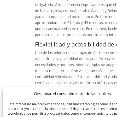
obligatoria. Otra diferencia importante es que e
de habla inglesa como Australia, Canadá y Reino
ganando popularidad poco a poco. En términos 
aproximadamente 2 horas y 45 minutos, mientras
que el candidato elija evaluar. En resumen, la el
personales, así como de la reconocimiento intern
Flexibilidad y accesibilidad de 
Una de las principales ventajas de Aptis en comp
Aptis ofrece la posibilidad de elegir la fecha y el
necesidades y horarios. Además, Aptis se adapta a
manera más precisa. Con Aptis, también tienes l
comodidad y flexibilidad. Esta accesibilidad y a
certificar su nivel de inglés de forma práctica y ef
Aptis es una excelente opción para aquellos que
Gestionar el consentimiento de las cookies
habilidades comunicativas. En este artículo, exp
Para ofrecer las mejores experiencias, utilizamos tecnologías como las c
para ayudarte a tomar la mejor decisión.
almacenar y/o acceder a la información del dispositivo. El consentimiento
tecnologías nos permitirá procesar datos como el comportamiento de n