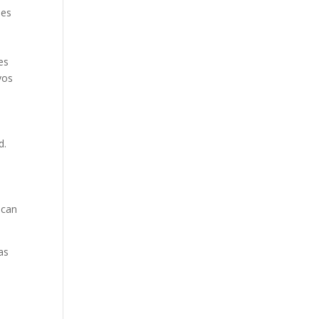
ses
es
vos
d.
e
scan
as
s