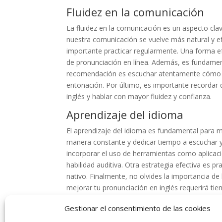
Fluidez en la comunicación
La fluidez en la comunicación es un aspecto cla
nuestra comunicación se vuelve más natural y efe
importante practicar regularmente. Una forma efe
de pronunciación en línea. Además, es fundamenta
recomendación es escuchar atentamente cómo pro
entonación. Por último, es importante recordar 
inglés y hablar con mayor fluidez y confianza.
Aprendizaje del idioma
El aprendizaje del idioma es fundamental para me
manera constante y dedicar tiempo a escuchar y
incorporar el uso de herramientas como aplicac
habilidad auditiva. Otra estrategia efectiva es 
nativo. Finalmente, no olvides la importancia de
mejorar tu pronunciación en inglés requerirá ti
mayor fluidez y confianza en este idioma tan im
Gestionar el consentimiento de las cookies
Mejorar tu pronunciación en inglés es crucial p