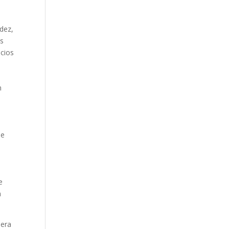
dez,
es
icios
n
de
e
n
nera