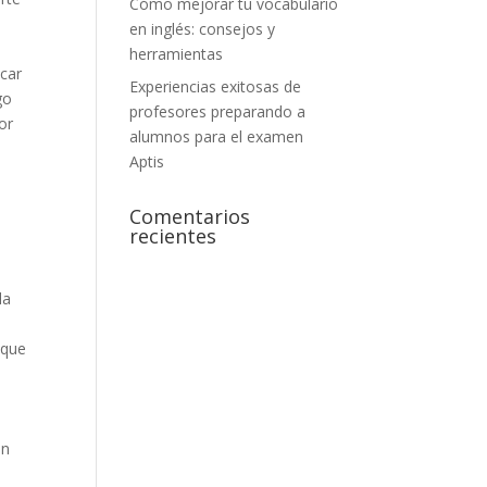
Cómo mejorar tu vocabulario
en inglés: consejos y
herramientas
icar
Experiencias exitosas de
go
profesores preparando a
or
alumnos para el examen
Aptis
Comentarios
recientes
la
 que
en