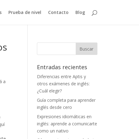
s
Prueba de nivel
Contacto
Blog
os
Entradas recientes
Diferencias entre Aptis y
á a
otros exámenes de inglés:
¿Cuál elegir?
Guía completa para aprender
inglés desde cero
Expresiones idiomáticas en
e
inglés: aprende a comunicarte
quí
como un nativo
arte