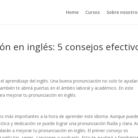
Home
Cursos
Sobre nosotro
ón en inglés: 5 consejos efectiv
l aprendizaje del inglés. Una buena pronunciación no solo te ayudar
mbién te abrirá puertas en el ámbito laboral y académico. En este
ara mejorar tu pronunciación en inglés.
tos más importantes a la hora de aprender este idioma. Aunque pued
ctica y dedicación se puede lograr una pronunciación fluida y clara. A
arán a mejorar tu pronunciación en inglés. El primer consejo es
 películas, series, canciones o podcasts. Esto te ayudará a familiariz