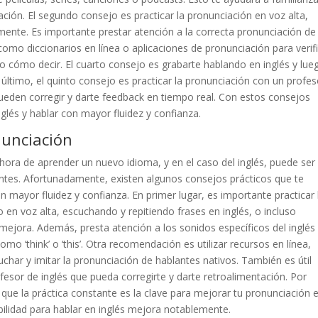
ción. El segundo consejo es practicar la pronunciación en voz alta,
emente. Es importante prestar atención a la correcta pronunciación de
como diccionarios en línea o aplicaciones de pronunciación para verif
o cómo decir. El cuarto consejo es grabarte hablando en inglés y lue
 último, el quinto consejo es practicar la pronunciación con un profes
ueden corregir y darte feedback en tiempo real. Con estos consejos
glés y hablar con mayor fluidez y confianza.
nunciación
hora de aprender un nuevo idioma, y en el caso del inglés, puede ser
ntes. Afortunadamente, existen algunos consejos prácticos que te
 mayor fluidez y confianza. En primer lugar, es importante practicar 
en voz alta, escuchando y repitiendo frases en inglés, o incluso
 mejora. Además, presta atención a los sonidos específicos del inglés
mo ‘think’ o ‘this’. Otra recomendación es utilizar recursos en línea,
char y imitar la pronunciación de hablantes nativos. También es útil
esor de inglés que pueda corregirte y darte retroalimentación. Por
que la práctica constante es la clave para mejorar tu pronunciación 
bilidad para hablar en inglés mejora notablemente.