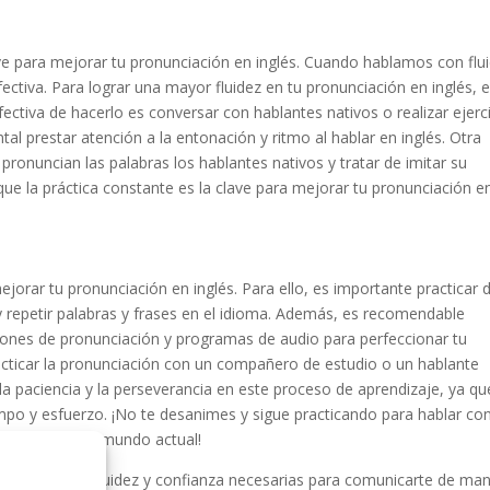
ve para mejorar tu pronunciación en inglés. Cuando hablamos con flui
ctiva. Para lograr una mayor fluidez en tu pronunciación en inglés, 
ctiva de hacerlo es conversar con hablantes nativos o realizar ejerc
l prestar atención a la entonación y ritmo al hablar en inglés. Otra
nuncian las palabras los hablantes nativos y tratar de imitar su
que la práctica constante es la clave para mejorar tu pronunciación e
jorar tu pronunciación en inglés. Para ello, es importante practicar 
 repetir palabras y frases en el idioma. Además, es recomendable
iones de pronunciación y programas de audio para perfeccionar tu
practicar la pronunciación con un compañero de estudio o un hablante
 la paciencia y la perseverancia en este proceso de aprendizaje, ya qu
empo y esfuerzo. ¡No te desanimes y sigue practicando para hablar co
portante en el mundo actual!
ara alcanzar la fluidez y confianza necesarias para comunicarte de ma