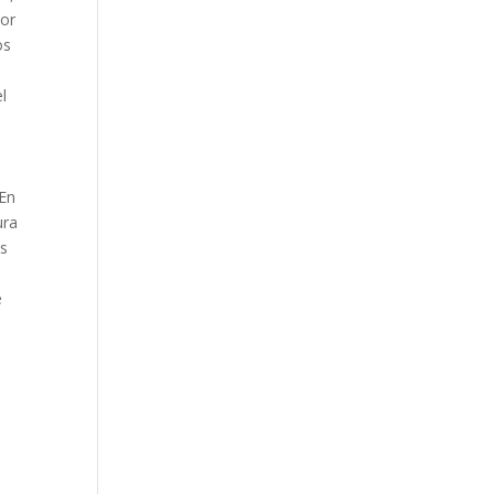
por
os
l
 En
ura
os
e