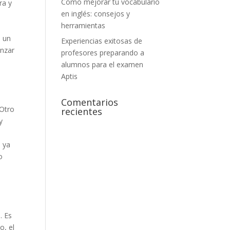
Cómo mejorar tu vocabulario
ra y
en inglés: consejos y
herramientas
e un
Experiencias exitosas de
anzar
profesores preparando a
alumnos para el examen
Aptis
Comentarios
 Otro
recientes
y
, ya
o
. Es
o, el