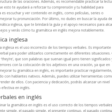
tructura de las oraciones. Además, es recomendable practicar la lectu
ue esto te ayudará a reforzar tu comprensión y tu habilidad para
 es escuchar y ver contenido en inglés, como películas, series o
mejorar tu pronunciación. Por último, no dudes en buscar la ayuda d
ática inglesa, que te brindará la guía y el apoyo necesarios para alc
nsejos y verás cómo tu gramática en inglés mejora notablemente.
ica inglesa
inglesa es el uso incorrecto de los tiempos verbales. Es importante
verbal para poder utilizarlos correctamente en diferentes situaciones.
 y ‘they’re’, que son palabras que suenan igual pero tienen significados 
rrores con la colocación de los adjetivos en una oración, ya que en
a mejorar tu gramática en inglés, es importante practicar regularmente
ndo con hablantes nativos. Además, puedes utilizar herramientas com
render de ellos. Con paciencia y dedicación, podrás alcanzar un nivel
efectiva en inglés.
erbales en inglés
r la gramática en inglés es el uso correcto de los tiempos verbales
nte simple, el pasado simple, el presente continuo, el pasado continu