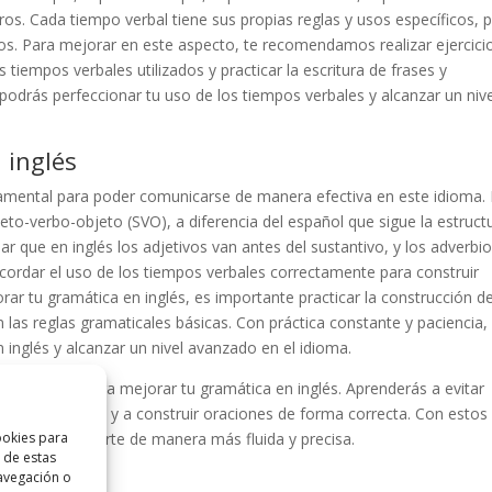
ros. Cada tiempo verbal tiene sus propias reglas y usos específicos, 
ellos. Para mejorar en este aspecto, te recomendamos realizar ejercici
os tiempos verbales utilizados y practicar la escritura de frases y
podrás perfeccionar tu uso de los tiempos verbales y alcanzar un nive
 inglés
ndamental para poder comunicarse de manera efectiva en este idioma.
jeto-verbo-objeto (SVO), a diferencia del español que sigue la estruct
r que en inglés los adjetivos van antes del sustantivo, y los adverbi
ecordar el uso de los tiempos verbales correctamente para construir
ar tu gramática en inglés, es importante practicar la construcción d
n las reglas gramaticales básicas. Con práctica constante y paciencia,
 inglés y alcanzar un nivel avanzado en el idioma.
 y efectivos para mejorar tu gramática en inglés. Aprenderás a evitar
iempos verbales y a construir oraciones de forma correcta. Con estos
ookies para
oma y comunicarte de manera más fluida y precisa.
 de estas
avegación o