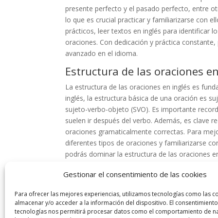
presente perfecto y el pasado perfecto, entre ot
lo que es crucial practicar y familiarizarse con 
prácticos, leer textos en inglés para identificar l
oraciones. Con dedicación y práctica constante, 
avanzado en el idioma.
Estructura de las oraciones en
La estructura de las oraciones en inglés es fu
inglés, la estructura básica de una oración es su
sujeto-verbo-objeto (SVO). Es importante recorda
suelen ir después del verbo. Además, es clave r
oraciones gramaticalmente correctas. Para mejor
diferentes tipos de oraciones y familiarizarse co
podrás dominar la estructura de las oraciones en
En este artículo, encontrarás consejos prácticos
Gestionar el consentimiento de las cookies
errores comunes, a utilizar correctamente los t
Para ofrecer las mejores experiencias, utilizamos tecnologías como las c
consejos, podrás avanzar en tu dominio del idi
almacenar y/o acceder a la información del dispositivo. El consentimiento
tecnologías nos permitirá procesar datos como el comportamiento de n