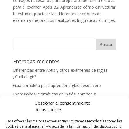
consejos necesarios para prepararte de forma exitosa
para el examen Aptis B2. Aprenderás cómo estructurar
tu estudio, practicar las diferentes secciones del
examen y mejorar tus habilidades lingüísticas en inglés.
Entradas recientes
Diferencias entre Aptis y otros exámenes de inglés:
¿Cuál elegir?
Guía completa para aprender inglés desde cero
Expresiones idiomáticas en inglés: aprende a
comunicarte como un nativo
Gestionar el consentimiento
Cómo mejorar tu vocabulario en inglés: consejos y
de las cookies
herramientas
Para ofrecer las mejores experiencias, utilizamos tecnologías como las
Experiencias exitosas de profesores preparando a
cookies para almacenar y/o acceder a la información del dispositivo. El