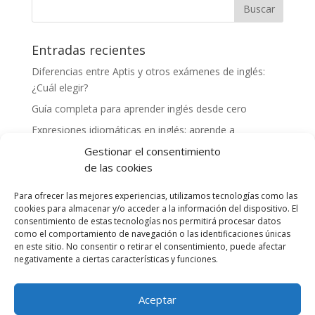
Entradas recientes
Diferencias entre Aptis y otros exámenes de inglés:
¿Cuál elegir?
Guía completa para aprender inglés desde cero
Expresiones idiomáticas en inglés: aprende a
comunicarte como un nativo
Gestionar el consentimiento
Cómo mejorar tu vocabulario en inglés: consejos y
de las cookies
herramientas
Para ofrecer las mejores experiencias, utilizamos tecnologías como las
Experiencias exitosas de profesores preparando a
cookies para almacenar y/o acceder a la información del dispositivo. El
alumnos para el examen Aptis
consentimiento de estas tecnologías nos permitirá procesar datos
como el comportamiento de navegación o las identificaciones únicas
en este sitio. No consentir o retirar el consentimiento, puede afectar
Comentarios recientes
negativamente a ciertas características y funciones.
Aceptar