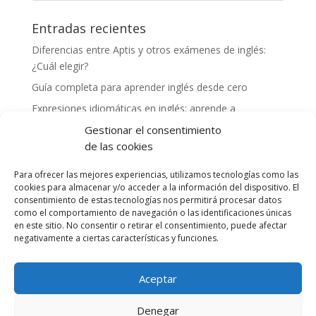
Entradas recientes
Diferencias entre Aptis y otros exámenes de inglés:
¿Cuál elegir?
Guía completa para aprender inglés desde cero
Expresiones idiomáticas en inglés: aprende a
comunicarte como un nativo
Gestionar el consentimiento
Cómo mejorar tu vocabulario en inglés: consejos y
de las cookies
herramientas
Para ofrecer las mejores experiencias, utilizamos tecnologías como las
Experiencias exitosas de profesores preparando a
cookies para almacenar y/o acceder a la información del dispositivo. El
alumnos para el examen Aptis
consentimiento de estas tecnologías nos permitirá procesar datos
como el comportamiento de navegación o las identificaciones únicas
en este sitio. No consentir o retirar el consentimiento, puede afectar
Comentarios recientes
negativamente a ciertas características y funciones.
Aceptar
Denegar