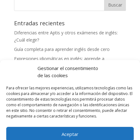
Entradas recientes
Diferencias entre Aptis y otros exámenes de inglés:
¿Cuál elegir?
Guía completa para aprender inglés desde cero
Expresiones idiomáticas en inglés: aprende a
comunicarte como un nativo
Gestionar el consentimiento
Cómo mejorar tu vocabulario en inglés: consejos y
de las cookies
herramientas
Para ofrecer las mejores experiencias, utilizamos tecnologías como las
Experiencias exitosas de profesores preparando a
cookies para almacenar y/o acceder a la información del dispositivo. El
alumnos para el examen Aptis
consentimiento de estas tecnologías nos permitirá procesar datos
como el comportamiento de navegación o las identificaciones únicas
en este sitio. No consentir o retirar el consentimiento, puede afectar
Comentarios recientes
negativamente a ciertas características y funciones.
Aceptar