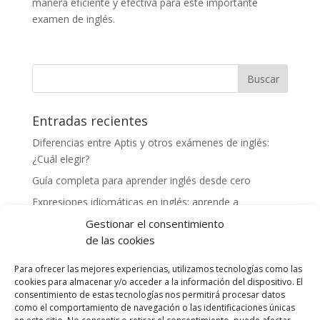
manera eficiente y efectiva para este importante
examen de inglés.
Entradas recientes
Diferencias entre Aptis y otros exámenes de inglés:
¿Cuál elegir?
Guía completa para aprender inglés desde cero
Expresiones idiomáticas en inglés: aprende a
comunicarte como un nativo
Gestionar el consentimiento
Cómo mejorar tu vocabulario en inglés: consejos y
de las cookies
herramientas
Para ofrecer las mejores experiencias, utilizamos tecnologías como las
Experiencias exitosas de profesores preparando a
cookies para almacenar y/o acceder a la información del dispositivo. El
alumnos para el examen Aptis
consentimiento de estas tecnologías nos permitirá procesar datos
como el comportamiento de navegación o las identificaciones únicas