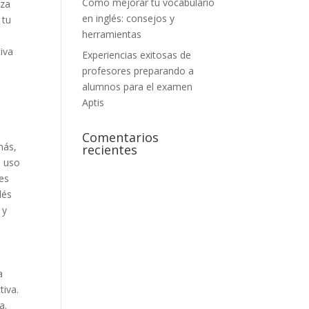
Cómo mejorar tu vocabulario
iza
en inglés: consejos y
 tu
herramientas
iva
Experiencias exitosas de
profesores preparando a
alumnos para el examen
Aptis
Comentarios
más,
recientes
l uso
 es
lés
 y
a
tiva.
a.