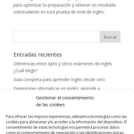
para optimizar tu preparación y obtener un resultado
sobresaliente en esta prueba de nivel de inglés.
Entradas recientes
Diferencias entre Aptis y otros exámenes de inglés:
¿Cuál elegir?
Guía completa para aprender inglés desde cero
Expresiones idiomáticas en inglés: aprende a
comunicarte como un nativo
Gestionar el consentimiento
Cómo mejorar tu vocabulario en inglés: consejos y
de las cookies
herramientas
Para ofrecer las mejores experiencias, utilizamos tecnologías como las
Experiencias exitosas de profesores preparando a
cookies para almacenar y/o acceder a la información del dispositivo. El
alumnos para el examen Aptis
consentimiento de estas tecnologías nos permitirá procesar datos
como el comportamiento de navegación o las identificaciones únicas