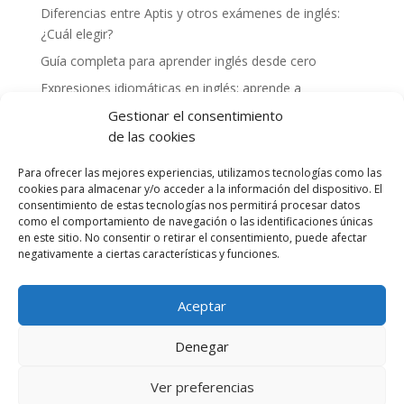
Diferencias entre Aptis y otros exámenes de inglés:
¿Cuál elegir?
Guía completa para aprender inglés desde cero
Expresiones idiomáticas en inglés: aprende a
comunicarte como un nativo
Gestionar el consentimiento
Cómo mejorar tu vocabulario en inglés: consejos y
de las cookies
herramientas
Para ofrecer las mejores experiencias, utilizamos tecnologías como las
Experiencias exitosas de profesores preparando a
cookies para almacenar y/o acceder a la información del dispositivo. El
alumnos para el examen Aptis
consentimiento de estas tecnologías nos permitirá procesar datos
como el comportamiento de navegación o las identificaciones únicas
en este sitio. No consentir o retirar el consentimiento, puede afectar
Comentarios recientes
negativamente a ciertas características y funciones.
Aceptar
Denegar
Ver preferencias