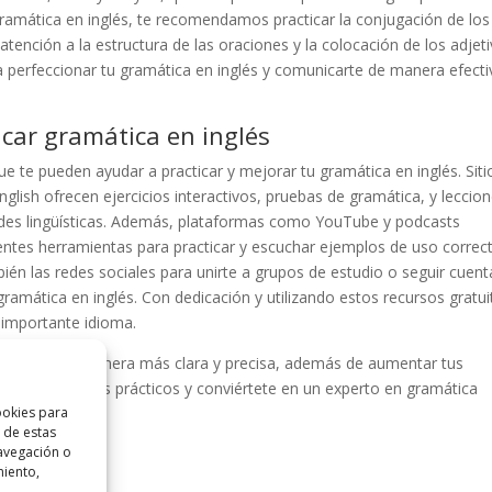
 gramática en inglés, te recomendamos practicar la conjugación de los
atención a la estructura de las oraciones y la colocación de los adjeti
a perfeccionar tu gramática en inglés y comunicarte de manera efecti
icar gramática en inglés
e te pueden ayudar a practicar y mejorar tu gramática en inglés. Siti
ish ofrecen ejercicios interactivos, pruebas de gramática, y leccio
dades lingüísticas. Además, plataformas como YouTube y podcasts
entes herramientas para practicar y escuchar ejemplos de uso correc
ién las redes sociales para unirte a grupos de estudio o seguir cuent
ramática en inglés. Con dedicación y utilizando estos recursos gratui
 importante idioma.
municarte de manera más clara y precisa, además de aumentar tus
estros consejos prácticos y conviértete en un experto en gramática
ookies para
 de estas
avegación o
miento,