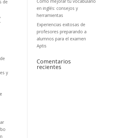
Cómo mejorar tu vocabulario
s de
en inglés: consejos y
herramientas
,
r
Experiencias exitosas de
profesores preparando a
alumnos para el examen
Aptis
s
 de
Comentarios
recientes
nes y
te
dar
rbo
en