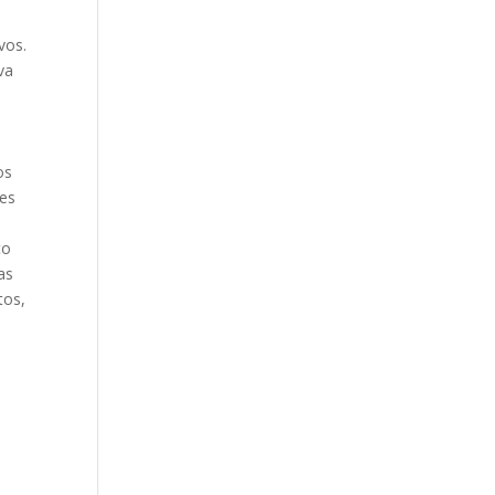
vos.
va
os
nes
to
as
tos,