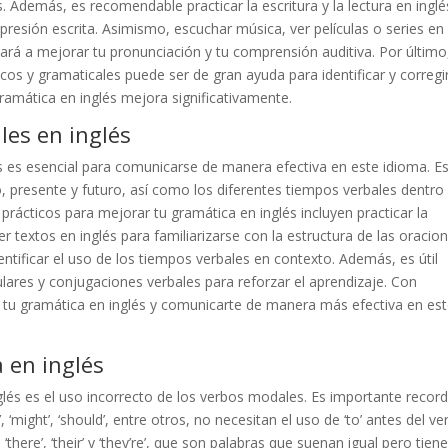
. Además, es recomendable practicar la escritura y la lectura en inglé
resión escrita. Asimismo, escuchar música, ver películas o series en
dará a mejorar tu pronunciación y tu comprensión auditiva. Por último
cos y gramaticales puede ser de gran ayuda para identificar y corregi
ramática en inglés mejora significativamente.
les en inglés
és es esencial para comunicarse de manera efectiva en este idioma. E
o, presente y futuro, así como los diferentes tiempos verbales dentro
rácticos para mejorar tu gramática en inglés incluyen practicar la
r textos en inglés para familiarizarse con la estructura de las oracio
ntificar el uso de los tiempos verbales en contexto. Además, es útil
ulares y conjugaciones verbales para reforzar el aprendizaje. Con
r tu gramática en inglés y comunicarte de manera más efectiva en es
 en inglés
lés es el uso incorrecto de los verbos modales. Es importante recor
 ‘might’, ‘should’, entre otros, no necesitan el uso de ‘to’ antes del ve
‘there’, ‘their’ y ‘they’re’, que son palabras que suenan igual pero tien