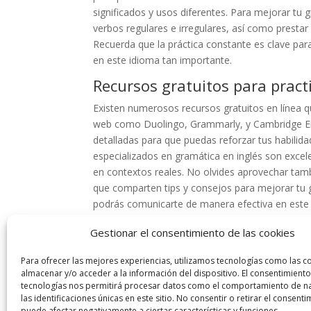
significados y usos diferentes. Para mejorar tu
verbos regulares e irregulares, así como prestar 
Recuerda que la práctica constante es clave par
en este idioma tan importante.
Recursos gratuitos para pract
Existen numerosos recursos gratuitos en línea qu
web como Duolingo, Grammarly, y Cambridge Engl
detalladas para que puedas reforzar tus habili
especializados en gramática en inglés son excel
en contextos reales. No olvides aprovechar tamb
que comparten tips y consejos para mejorar tu g
podrás comunicarte de manera efectiva en este
Mejorar tu gramática en inglés te permitirá co
Gestionar el consentimiento de las cookies
oportunidades laborales y académicas. Sigue nu
Para ofrecer las mejores experiencias, utilizamos tecnologías como las c
inglesa.
almacenar y/o acceder a la información del dispositivo. El consentimiento
tecnologías nos permitirá procesar datos como el comportamiento de n
las identificaciones únicas en este sitio. No consentir o retirar el consenti
puede afectar negativamente a ciertas características y funciones.