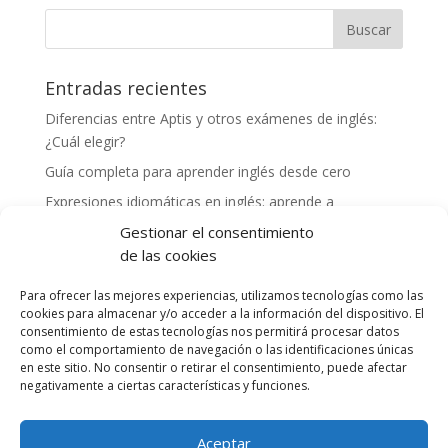
Entradas recientes
Diferencias entre Aptis y otros exámenes de inglés:
¿Cuál elegir?
Guía completa para aprender inglés desde cero
Expresiones idiomáticas en inglés: aprende a
comunicarte como un nativo
Gestionar el consentimiento
Cómo mejorar tu vocabulario en inglés: consejos y
de las cookies
herramientas
Para ofrecer las mejores experiencias, utilizamos tecnologías como las
Experiencias exitosas de profesores preparando a
cookies para almacenar y/o acceder a la información del dispositivo. El
alumnos para el examen Aptis
consentimiento de estas tecnologías nos permitirá procesar datos
como el comportamiento de navegación o las identificaciones únicas
en este sitio. No consentir o retirar el consentimiento, puede afectar
Comentarios recientes
negativamente a ciertas características y funciones.
Aceptar