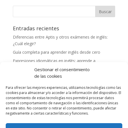
Entradas recientes
Diferencias entre Aptis y otros exámenes de inglés:
¿Cuál elegir?
Guía completa para aprender inglés desde cero
Expresiones idiomáticas en inglés: aprende a
comunicarte como un nativo
Gestionar el consentimiento
Cómo mejorar tu vocabulario en inglés: consejos y
de las cookies
herramientas
Para ofrecer las mejores experiencias, utilizamos tecnologías como las
Experiencias exitosas de profesores preparando a
cookies para almacenar y/o acceder a la información del dispositivo. El
alumnos para el examen Aptis
consentimiento de estas tecnologías nos permitirá procesar datos
como el comportamiento de navegación o las identificaciones únicas
en este sitio. No consentir o retirar el consentimiento, puede afectar
Comentarios recientes
negativamente a ciertas características y funciones.