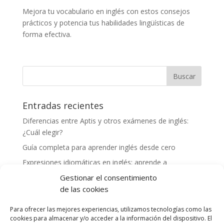
Mejora tu vocabulario en inglés con estos consejos
prácticos y potencia tus habilidades lingüísticas de
forma efectiva.
Entradas recientes
Diferencias entre Aptis y otros exámenes de inglés:
¿Cuál elegir?
Guía completa para aprender inglés desde cero
Expresiones idiomáticas en inglés: aprende a
comunicarte como un nativo
Gestionar el consentimiento
Cómo mejorar tu vocabulario en inglés: consejos y
de las cookies
herramientas
Para ofrecer las mejores experiencias, utilizamos tecnologías como las
Experiencias exitosas de profesores preparando a
cookies para almacenar y/o acceder a la información del dispositivo. El